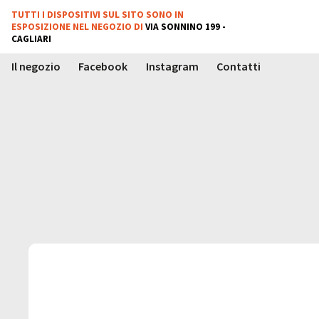
TUTTI I DISPOSITIVI SUL SITO SONO IN
TUTTI I NOSTRI PRODOTTI
ESPOSIZIONE NEL NEGOZIO DI
VIA SONNINO 199 -
SONO TESTATI E GARANTITI
CAGLIARI
COMPRA
Il negozio
Facebook
Instagram
Contatti
VENDI
CERCA
IL NEGOZIO
Whatsapp
FACEBOOK
Messenger
INSTAGRAM
Mail
Domande
CONTATTI
e Risposte